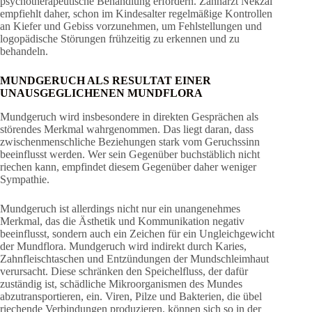
psychotherapeutische Behandlung erfordern. Zahnarzt Nekzai
empfiehlt daher, schon im Kindesalter regelmäßige Kontrollen
an Kiefer und Gebiss vorzunehmen, um Fehlstellungen und
logopädische Störungen frühzeitig zu erkennen und zu
behandeln.
MUNDGERUCH ALS RESULTAT EINER
UNAUSGEGLICHENEN MUNDFLORA
Mundgeruch wird insbesondere in direkten Gesprächen als
störendes Merkmal wahrgenommen. Das liegt daran, dass
zwischenmenschliche Beziehungen stark vom Geruchssinn
beeinflusst werden. Wer sein Gegenüber buchstäblich nicht
riechen kann, empfindet diesem Gegenüber daher weniger
Sympathie.
Mundgeruch ist allerdings nicht nur ein unangenehmes
Merkmal, das die Ästhetik und Kommunikation negativ
beeinflusst, sondern auch ein Zeichen für ein Ungleichgewicht
der Mundflora. Mundgeruch wird indirekt durch Karies,
Zahnfleischtaschen und Entzündungen der Mundschleimhaut
verursacht. Diese schränken den Speichelfluss, der dafür
zuständig ist, schädliche Mikroorganismen des Mundes
abzutransportieren, ein. Viren, Pilze und Bakterien, die übel
riechende Verbindungen produzieren, können sich so in der