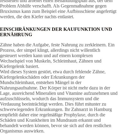
feststellen und arbeitet einen Behandlungsplan aus, der dem
Problem Abhilfe verschafft. Als Gegenmaßnahme gegen
Bruxismus kann zum Beispiel eine Aufbissschiene angefertigt
werden, die den Kiefer nachts entlastet.
EINSCHRÄNKUNGEN DER KAUFUNKTION UND
ERNÄHRUNG
Zähne haben die Aufgabe, feste Nahrung zu zerkleinern. Ein
Prozess, der simpel klingt, allerdings nicht willentlich
gesteuert werden kann und auf einem komplexen
Wechselspiel von Muskeln, Schleimhaut, Zähnen und
Kiefergelenk basiert.
Wird dieses System gestört, etwa durch fehlende Zähne,
Kiefergelenkschäden oder Erkrankungen der
Mundschleimhaut, entstehen Mängel in der
Nahrungsaufnahme. Der Körper ist nicht mehr dazu in der
Lage, ausreichend Mineralien und Vitamine aufzunehmen und
aufzuschlüsseln, wodurch das Immunsystem und die
Verdauung beeinträchtigt werden. Dies führt mitunter zu
schwerwiegenden Erkrankungen. Ihr Zahnarzt in Hamburg
empfiehlt daher eine regelmäßige Prophylaxe, durch die
Schäden und Krankheiten im Mundraum erkannt und
behandelt werden können, bevor sie sich auf den restlichen
Organismus auswirken.